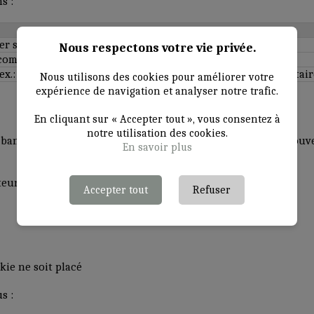
s :
 sur notre site et utiliser ses fonctionnalités.
Nous respectons votre vie privée.
mment les utilisateurs interagissent avec notre site.
(ex.: Google Analytics) pour fournir des services supplémentair
Nous utilisons des cookies pour améliorer votre
expérience de navigation et analyser notre trafic.
En cliquant sur « Accepter tout », vous consentez à
notre utilisation des cookies.
e bannière vous informe de l’utilisation des cookies. Vous pou
En savoir plus
eur pour :
Accepter tout
Refuser
kie ne soit placé
s :