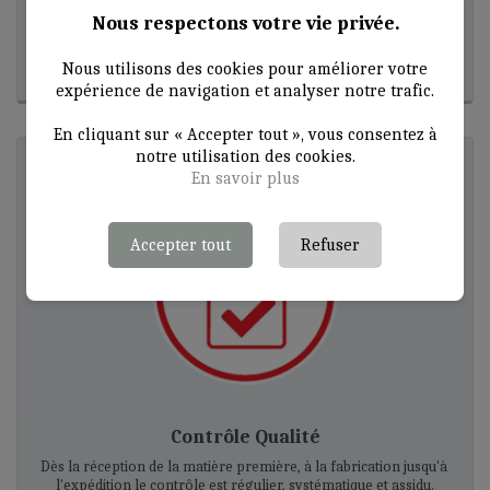
Brevets déposés
Nous respectons votre vie privée.
FR 0760196
Nous utilisons des cookies pour améliorer votre
expérience de navigation et analyser notre trafic.
En cliquant sur « Accepter tout », vous consentez à
notre utilisation des cookies.
En savoir plus
Accepter tout
Refuser
Contrôle Qualité
Dès la réception de la matière première, à la fabrication jusqu'à 
l'expédition le contrôle est régulier, systématique et assidu.