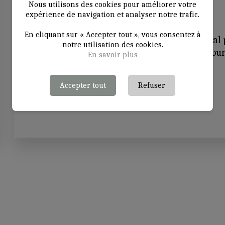
Nous utilisons des cookies pour améliorer votre
expérience de navigation et analyser notre trafic.
En cliquant sur « Accepter tout », vous consentez à
Specializing in the manufacture of metal p
notre utilisation des cookies.
quality keys, designed to adapt to all you
En savoir plus
compatible with all types of wood.
Accepter tout
Refuser